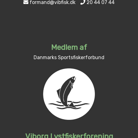
formand@vibfisk.dk
20 44 07 44
Medlem af
Danmarks Sportsfiskerforbund
Viborg Lystfiskerforening