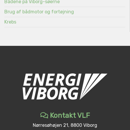
Bådene på Viborg-søerne
Brug af bådmotor og fortøjning
Krebs
Kontakt VLF
Nørresøhøjen 21, 8800 Viborg