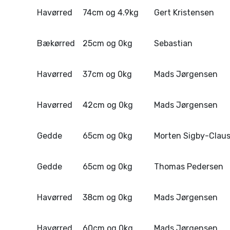
Havørred
74cm og 4.9kg
Gert Kristensen
Bækørred
25cm og 0kg
Sebastian
Havørred
37cm og 0kg
Mads Jørgensen
Havørred
42cm og 0kg
Mads Jørgensen
Gedde
65cm og 0kg
Morten Sigby-Clau
Gedde
65cm og 0kg
Thomas Pedersen
Havørred
38cm og 0kg
Mads Jørgensen
Havørred
60cm og 0kg
Mads Jørgensen