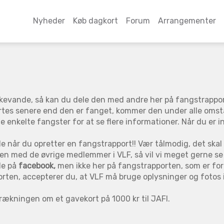
Nyheder
Køb dagkort
Forum
Arrangementer
 fiskevande, så kan du dele den med andre her på fangstrapp
ortes senere end den er fanget, kommer den under alle omst
de enkelte fangster for at se flere informationer. Når du er 
e når du opretter en fangstrapport!! Vær tålmodig, det skal n
sen med de øvrige medlemmer i VLF, så vil vi meget gerne se
de på
facebook,
men ikke her på fangstrapporten, som er forb
rten, accepterer du, at VLF må bruge oplysninger og fotos 
trækningen om et gavekort på 1000 kr til JAFI.