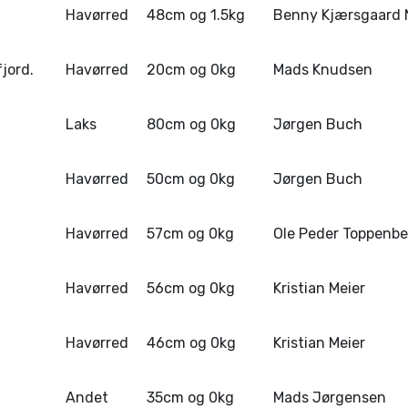
Havørred
48cm og 1.5kg
Benny Kjærsgaard 
jord.
Havørred
20cm og 0kg
Mads Knudsen
Laks
80cm og 0kg
Jørgen Buch
Havørred
50cm og 0kg
Jørgen Buch
Havørred
57cm og 0kg
Ole Peder Toppenbe
Havørred
56cm og 0kg
Kristian Meier
Havørred
46cm og 0kg
Kristian Meier
Andet
35cm og 0kg
Mads Jørgensen