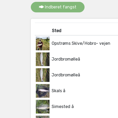
Indberet fangst
Sted
Opstrøms Skive/Hobro- vejen
Jordbromølleå
Jordbromølleå
Skals å
Simested å