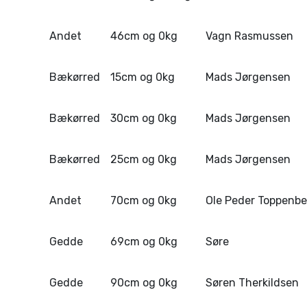
Andet
46cm og 0kg
Vagn Rasmussen
Bækørred
15cm og 0kg
Mads Jørgensen
Bækørred
30cm og 0kg
Mads Jørgensen
Bækørred
25cm og 0kg
Mads Jørgensen
Andet
70cm og 0kg
Ole Peder Toppenbe
Gedde
69cm og 0kg
Søre
Gedde
90cm og 0kg
Søren Therkildsen