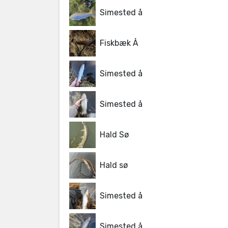
Simested å
Fiskbæk Å
Simested å
Simested å
Hald Sø
Hald sø
Simested å
Simested å