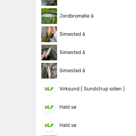
Jordbromølle å
Simested å
Simested å
Simested å
Virksund ( Sundstrup siden )
Hald sø
Hald sø