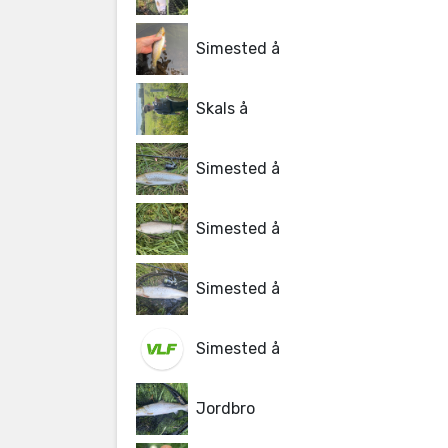
Simested å
Skals å
Simested å
Simested å
Simested å
Simested å
Jordbro